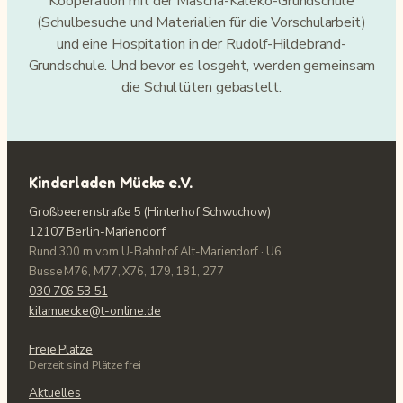
Kooperation mit der Mascha-Kaléko-Grundschule
(Schulbesuche und Materialien für die Vorschularbeit)
und eine Hospitation in der Rudolf-Hildebrand-
Grundschule. Und bevor es losgeht, werden gemeinsam
die Schultüten gebastelt.
Kinderladen Mücke e. V.
Großbeerenstraße 5 (Hinterhof Schwuchow)
12107 Berlin-Mariendorf
Rund 300 m vom U-Bahnhof Alt-Mariendorf · U6
Busse M76, M77, X76, 179, 181, 277
030 706 53 51
kilamuecke@t-online.de
Freie Plätze
Derzeit sind Plätze frei
Aktuelles